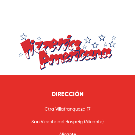
DIRECCIÓN
Ctra Villafranqueza 17
San Vicente del Raspeig (Alicante)
Alicante