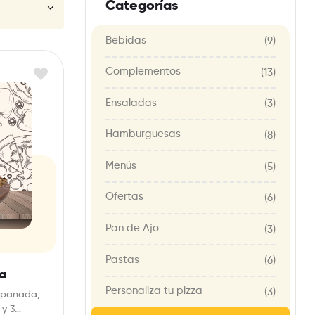
Categorías
Bebidas
(9)
Complementos
(13)
Ensaladas
(3)
Hamburguesas
(8)
Menús
(5)
Ofertas
(6)
Pan de Ajo
(3)
Pastas
(6)
a
Personaliza tu pizza
(3)
mpanada,
 y 3