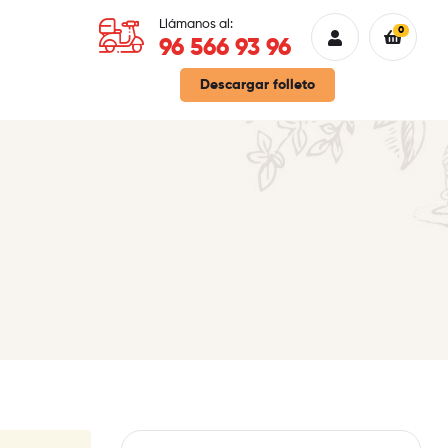
Llámanos al:
0
96 566 93 96
Descargar folleto