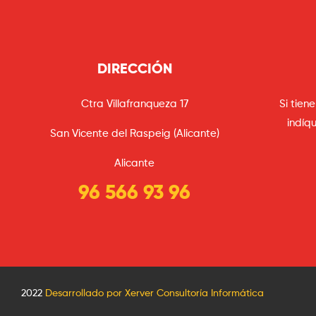
DIRECCIÓN
Ctra Villafranqueza 17
Si tien
indíqu
San Vicente del Raspeig (Alicante)
Alicante
96 566 93 96
2022
Desarrollado por Xerver Consultoría Informática