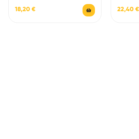
ingredientes a elegir.
ingrediente
18,20
€
22,40
€