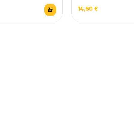
s a elegir.
ingredientes a elegir.
14,80
€