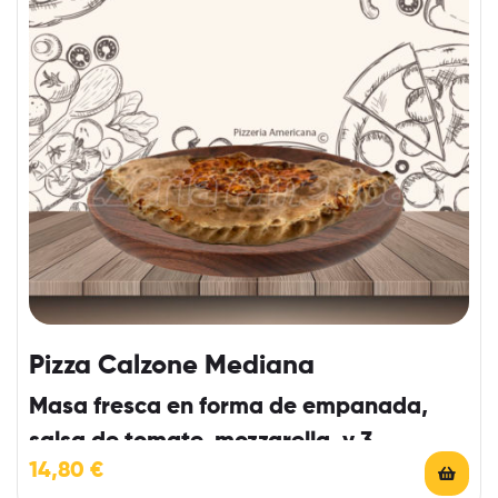
Pizza Calzone Mediana
Masa fresca en forma de empanada,
salsa de tomate, mozzarella, y 3
14,80
€
ingredientes a elegir.