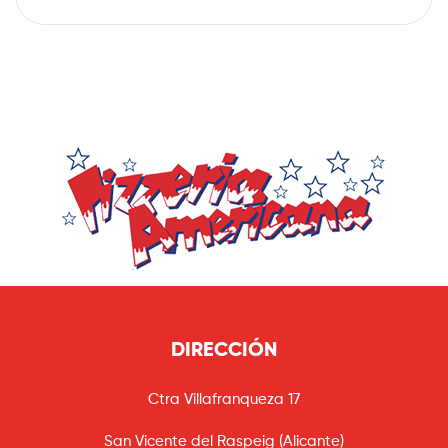
DIRECCIÓN
Ctra Villafranqueza 17
San Vicente del Raspeig (Alicante)