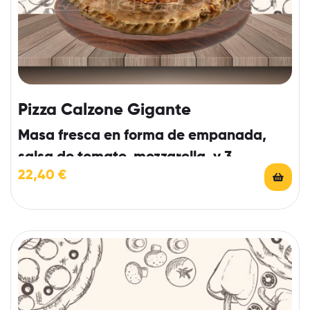
Pizza Calzone Gigante
Masa fresca en forma de empanada,
salsa de tomate, mozzarella, y 3
22,40
€
ingredientes a elegir.