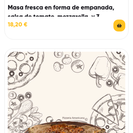
Masa fresca en forma de empanada,
salsa de tomate, mozzarella, y 3
18,20
€
ingredientes a elegir.