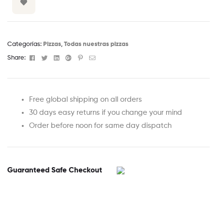
Categorías:
Pizzas
,
Todas nuestras pizzas
Facebook
Twitter
Linkedin
Google+
Pinterest
Email
Share:
Free global shipping on all orders
30 days easy returns if you change your mind
Order before noon for same day dispatch
Guaranteed Safe Checkout