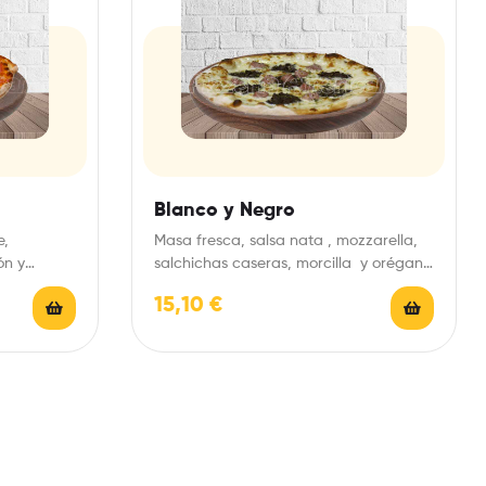
Blanco y Negro
e,
Masa fresca, salsa nata , mozzarella,
ón y
salchichas caseras, morcilla y orégano.
15,10
€