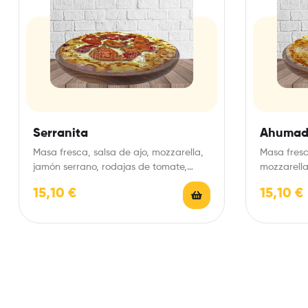
Serranita
Ahumad
Masa fresca, salsa de ajo, mozzarella,
Masa fresc
jamón serrano, rodajas de tomate,
mozzarell
pimiento rojo y orégano.…
orégano.
15,10
€
15,10
€