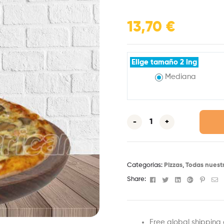
13,70
€
Elige tamaño 2 ing
Mediana
-
+
Categorías:
Pizzas
,
Todas nuestr
Facebook
Twitter
Linkedin
Google+
Pinter
Em
Share:
Free global shipping 