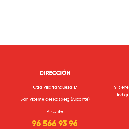
DIRECCIÓN
Ctra Villafranqueza 17
Si tien
indíqu
San Vicente del Raspeig (Alicante)
Alicante
96 566 93 96