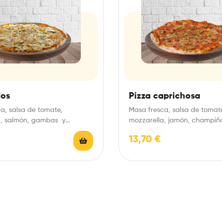
os
Pizza caprichosa
a, salsa de tomate,
Masa fresca, salsa de tomat
a, salmón, gambas y
mozzarella, jamón, champiñ
orégano.
13,70
€