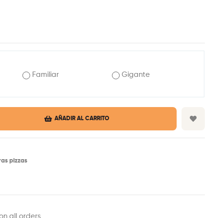
Familiar
Gigante
AÑADIR AL CARRITO
as pizzas
est
ail
on all orders