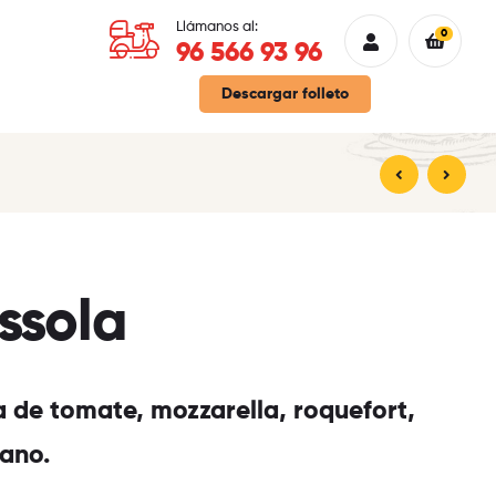
Llámanos al:
0
96 566 93 96
Descargar folleto
13,70
13,70
€
€
ssola
a de tomate, mozzarella, roquefort,
ano.